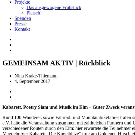
Projekte
Das ausgewogene Frühstück
Platsch!
Spenden
Presse
Kontakt
GEMEINSAM AKTIV | Rückblick
Nina Krake-Thiemann
4. September 2017
Kabarett, Poetry Slam und Musik im Elm – Guter Zweck veranst
Rund 100 Wanderer, sowie Fahrrad- und Mountainbikefahrer trafen 
e.V. hatte die Veranstaltung zusammen mit zahlreichen Partnern und 
verschiedener Routen durch den Elm: hier erwartete die Teilnehmer e
Magdeburger Kabarett „Die Kugelblitze“ trug am Goldenen Hirsch ein