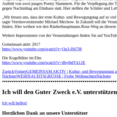
Auftritt von zwei jungen Poetry Slammern. Für die Verpflegung der 
gegen Nachmittag am Elmhaus statt. Hier stellten die Schüler und Le
„Wir freuen uns, dass der erste Kultur- und Bewegungstag auf so vie
sagte Vereinsvorsitzender Michael Mechow. In Zukunft soll die Vera
finden. Hier weihen wir den Räuberhauptmann-Rose-Weg an diesem 
Weitere Impressionen von der Veranstaltungen finden Sie auf YouTub
Gemeinsam aktiv 2017
https://www.youtube.com/watch?v=j3p3-IS67I8
Die Kugelblitze im Elm
https://www.youtube.com/watch?v=dby0tdVk12E
Zurück
Voriger
GEMEINSAM AKTIV | Kultur- und Bewegungstag am
Nächster
WEIHNACHTSGRÜSSE | Frohe Weihnachten
Nächster
Ich will den Guter Zweck e.V. unterstützen
Ich will helfen!
Herzlichen Dank an unsere Unterstützer