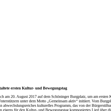
altete ersten Kultur- und Bewegungstag
sich am 20. August 2017 auf dem Schöninger Burgplatz, um am ersten
Unterstützern unter dem Motto „Gemeinsam aktiv“ initiiert. Vom Burgp
in abwechslungsreiches kulturelles Programm, das von der Bürgerstiftu
 eigens für den Kultur- und Bewegungstag komponiertes Lied über die